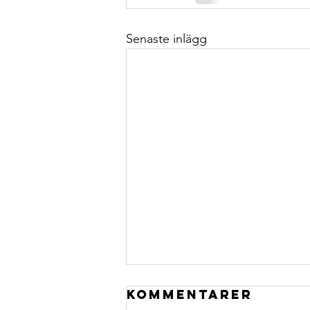
Senaste inlägg
Senior Data
Kommentarer
Scientist –