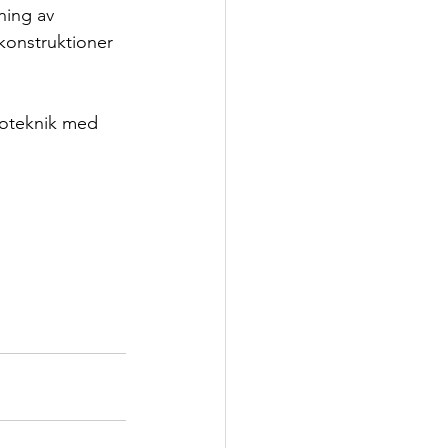
ing av 
konstruktioner 
roteknik med 