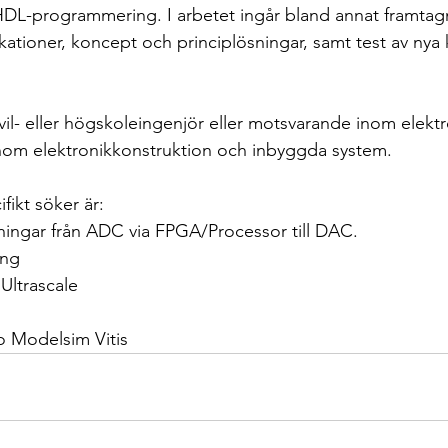
L-programmering. I arbetet ingår bland annat framtagn
kationer, koncept och principlösningar, samt test av nya 
vil- eller högskoleingenjör eller motsvarande inom elekt
 inom elektronikkonstruktion och inbyggda system. 
ikt söker är: 
ningar från ADC via FPGA/Processor till DAC. 
ng 
Ultrascale 
o Modelsim Vitis