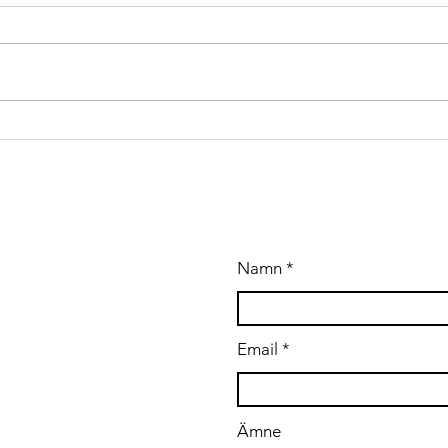
Up
Test-/Verifieringsingenjör sökes med erfarenhet av
The a
hårdvara och mjukvarutestning i reglerad miljö (GMP),
under
verifiering/validering (IQ/OQ) samt praktisk erfaren
build
utrustningstestning. You will work
large
provi
build
tooli
A OSS
Namn
.se
Email
Ämne