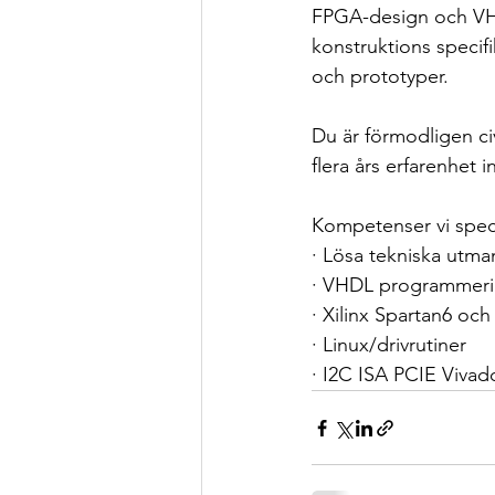
FPGA-design och VHD
konstruktions specifi
och prototyper. 
Du är förmodligen ci
flera års erfarenhet
Kompetenser vi specif
· Lösa tekniska utma
· VHDL programmeri
· Xilinx Spartan6 och 
· Linux/drivrutiner 
· I2C ISA PCIE Vivad