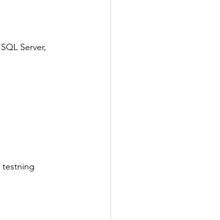
 SQL Server, 
g testning