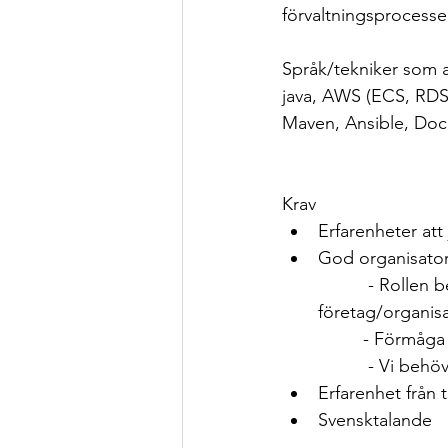
förvaltningsprocesse
Språk/tekniker som 
java, AWS (ECS, RDS 
Maven, Ansible, Doc
Krav
Erfarenheter att
God organisator
          - Rollen behöver koordinera testverksamheter mellan      flera olika 
företag/organis
         - 
          -
Erfarenhet från 
Svensktalande