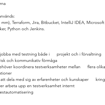
rna
används:
mm), Terraform, Jira, Bitbucket, IntelliJ IDEA, Microsoft
ker, Python och Jenkins.
 jobba med testning både i      projekt och i förvaltning
isk och kommunikativ förmåga 
ationer
Förmåga att dela med sig av erfarenheter och kunskaper      krin
 Vi behöver arbeta upp en testverksamhet internt
testautomatisering