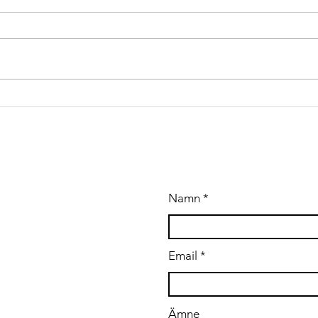
i Uppsala ID:420
en
Up
Test-/Verifieringsingenjör sökes med erfarenhet av
The a
hårdvara och mjukvarutestning i reglerad miljö (GMP),
under
verifiering/validering (IQ/OQ) samt praktisk erfaren
build
utrustningstestning. You will work
large
provi
build
tooli
A OSS
Namn
.se
Email
Ämne