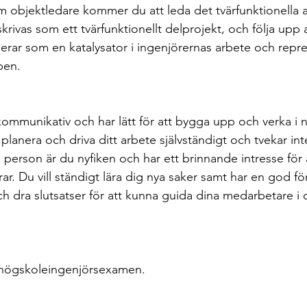
 objektledare kommer du att leda det tvärfunktionella ar
skrivas som ett tvärfunktionellt delprojekt, och följa upp a
erar som en katalysator i ingenjörernas arbete och repre
pen.
kommunikativ och har lätt för att bygga upp och verka i n
planera och driva ditt arbete självständigt och tvekar inte 
erson är du nyfiken och har ett brinnande intresse för a
ar. Du vill ständigt lära dig nya saker samt har en god förm
h dra slutsatser för att kunna guida dina medarbetare i ob
er högskoleingenjörsexamen.