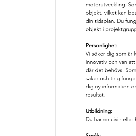
motorutveckling. Som
objekt, vilket kan be
din tidsplan. Du fung
objekt i projektgrup
Personlighet:
Vi söker dig som är 
innovativ och van att 
där det behövs. Som p
saker och ting funger
dig ny information oc
resultat.
Utbildning:
Du har en civil- ell
Språk: