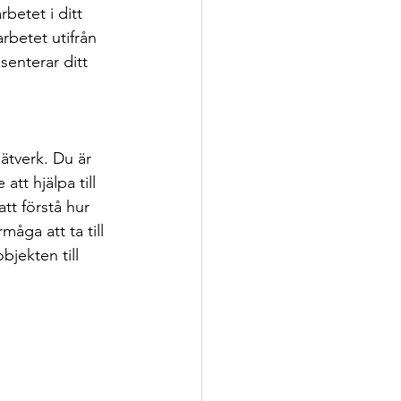
betet i ditt 
rbetet utifrån 
senterar ditt 
ätverk. Du är 
att hjälpa till 
tt förstå hur 
åga att ta till 
jekten till 