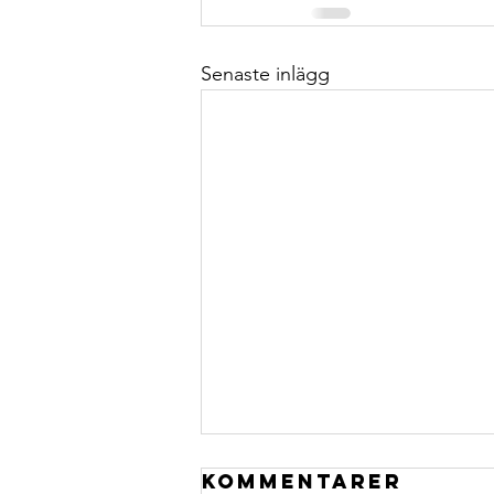
Senaste inlägg
Senior Data
Kommentarer