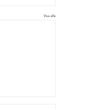
Visa alla
njör
vOps