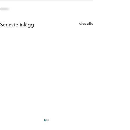
Visa alla
Senaste inlägg
Test/Verifieringsingenj
DevOps