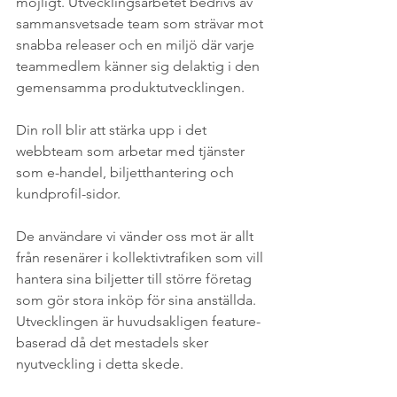
möjligt. Utvecklingsarbetet bedrivs av 
sammansvetsade team som strävar mot 
snabba releaser och en miljö där varje 
teammedlem känner sig delaktig i den 
gemensamma produktutvecklingen.
Din roll blir att stärka upp i det 
webbteam som arbetar med tjänster 
som e-handel, biljetthantering och 
kundprofil-sidor. 
De användare vi vänder oss mot är allt 
från resenärer i kollektivtrafiken som vill 
hantera sina biljetter till större företag 
som gör stora inköp för sina anställda. 
Utvecklingen är huvudsakligen feature-
baserad då det mestadels sker 
nyutveckling i detta skede.