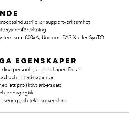
ande
processindustri eller supportverksamhet
tiv systemförvaltning
stem som 800xA, Unicorn, PAS-X eller SynTQ
ga egenskaper
id dina personliga egenskaper. Du är:
ad och initiativtagande
med ett proaktivt arbetssätt
ch pedagogisk
alisering och teknikutveckling