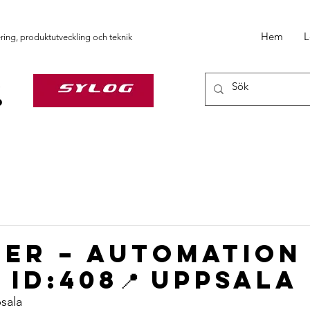
Hem
L
ering, produktutveckling och teknik
eer – Automation
 ID:408📍 Uppsala
psala