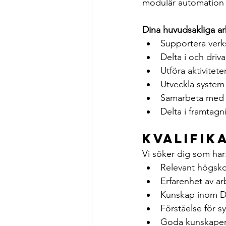
modulär automation 
Dina huvudsakliga ar
Supportera verk
Delta i och driv
Utföra aktivitet
Utveckla system 
Samarbeta med s
Delta i framtagn
Kvalifik
Vi söker dig som har
Relevant högskol
Erfarenhet av a
Kunskap inom D
Förståelse för 
Goda kunskaper 