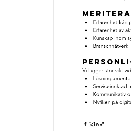
Meriter
Erfarenhet från 
Erfarenhet av ak
Kunskap inom sy
Branschnätverk
Personli
Vi lägger stor vikt v
Lösningsorienter
Serviceinriktad 
Kommunikativ o
Nyfiken på digit