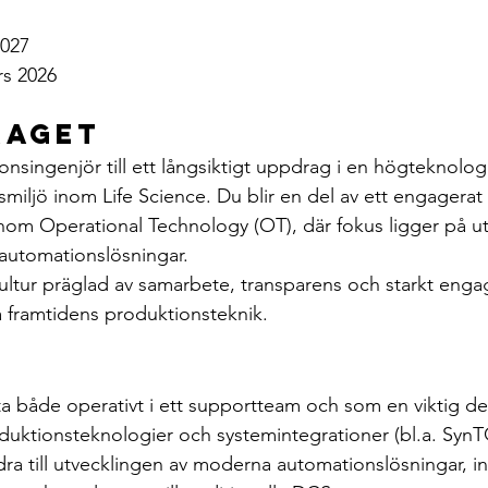
2027
rs 2026
raget
onsingenjör till ett långsiktigt uppdrag i en högteknolog
smiljö inom Life Science. Du blir en del av ett engagera
 inom Operational Technology (OT), där fokus ligger på ut
 automationslösningar.
kultur präglad av samarbete, transparens och starkt en
a framtidens produktionsteknik.
 både operativt i ett supportteam och som en viktig del
oduktionsteknologier och systemintegrationer (bl.a. Syn
dra till utvecklingen av moderna automationslösningar, in