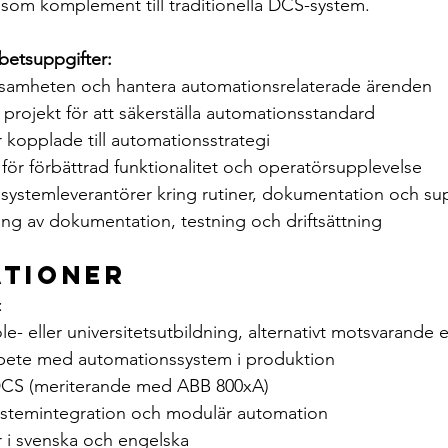
som komplement till traditionella DCS-system.
betsuppgifter:
samheten och hantera automationsrelaterade ärenden
a projekt för att säkerställa automationsstandard
er kopplade till automationsstrategi
för förbättrad funktionalitet och operatörsupplevelse
ystemleverantörer kring rutiner, dokumentation och su
ing av dokumentation, testning och driftsättning
ationer
:
e- eller universitetsutbildning, alternativt motsvarande 
rbete med automationssystem i produktion
CS (meriterande med ABB 800xA)
systemintegration och modulär automation
i svenska och engelska