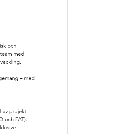
isk och 
t team med 
veckling, 
gagemang – med 
 av projekt 
TQ och PAT).
klusive 