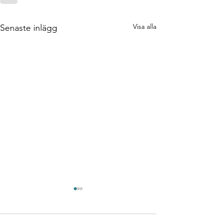
Visa alla
Senaste inlägg
Test/Verifieringsingenj
DevOps
i Uppsala ID:420
enginee