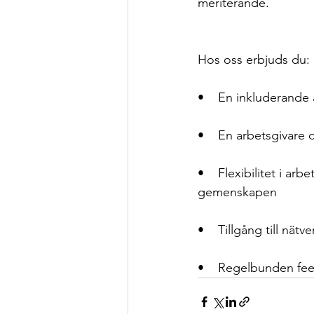
meriterande.
Hos oss erbjuds du:
•    En inkluderande 
•    En arbetsgivare 
•    Flexibilitet i a
gemenskapen
•    Tillgång till nä
•    Regelbunden fee