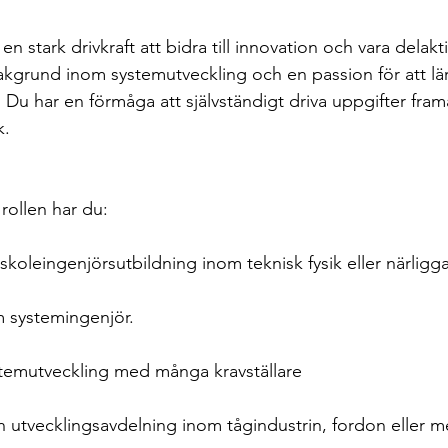
n stark drivkraft att bidra till innovation och vara delakti
akgrund inom systemutveckling och en passion för att lä
 Du har en förmåga att självständigt driva uppgifter fra
k.
 rollen har du:
högskoleingenjörsutbildning inom teknisk fysik eller närlig
m systemingenjör.
ystemutveckling med många kravställare 
en utvecklingsavdelning inom tågindustrin, fordon eller m