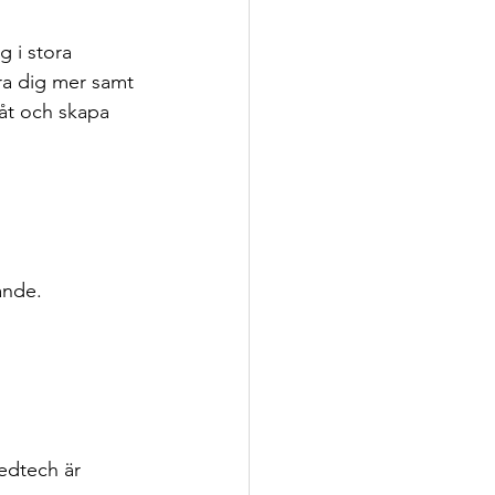
g i stora 
ra dig mer samt 
måt och skapa 
gande.
edtech är 