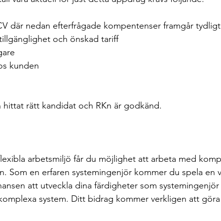
CV där nedan efterfrågade kompentenser framgår tydligt
illgänglighet och önskad tariff
are 
hos kunden
n hittat rätt kandidat och RKn är godkänd.
flexibla arbetsmiljö får du möjlighet att arbeta med kom
in. Som en erfaren systemingenjör kommer du spela en vikt
chansen att utveckla dina färdigheter som systemingenjör
komplexa system. Ditt bidrag kommer verkligen att göra 