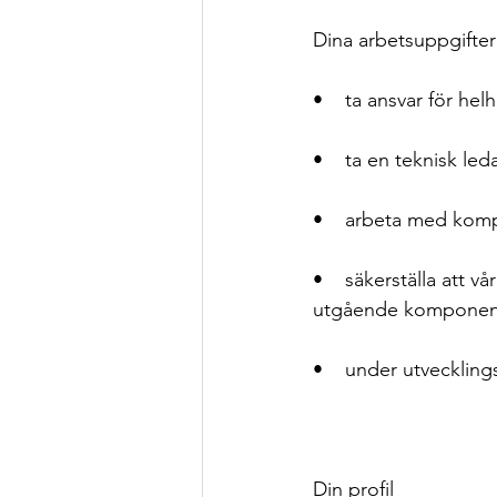
Dina arbetsuppgifter 
•    ta ansvar för h
•    ta en teknisk led
•    arbeta med kompl
•    säkerställa att 
utgående komponen
•    under utveckling
Din profil