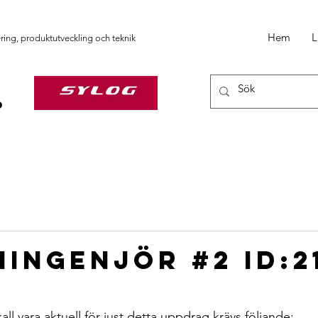
Hem
L
ering, produktutveckling och teknik
ingenjör #2 ID:2
all vara aktuell för just detta uppdrag krävs följande: