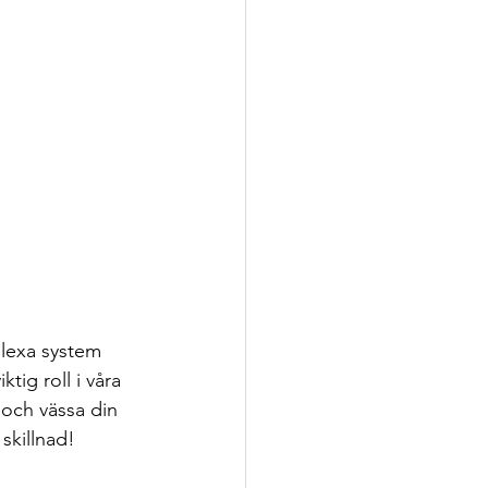
plexa system 
ig roll i våra 
 och vässa din 
skillnad!