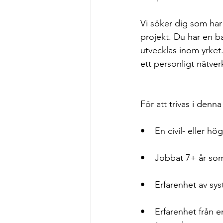
Vi söker dig som har e
projekt. Du har en b
utvecklas inom yrket.
ett personligt nätver
För att trivas i denna
•    En civil- eller 
•    Jobbat 7+ år so
•    Erfarenhet av s
•    Erfarenhet från 