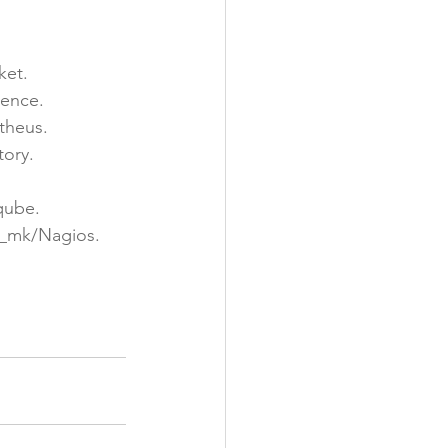
ket.
uence.
etheus.
tory.
rqube.
ck_mk/Nagios.