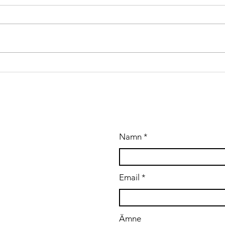
Up
Test-/Verifieringsingenjör sökes med erfarenhet av
The a
hårdvara och mjukvarutestning i reglerad miljö (GMP),
under
verifiering/validering (IQ/OQ) samt praktisk erfaren
build
utrustningstestning. You will work
large
provi
build
tooli
A OSS
Namn
.se
Email
Ämne