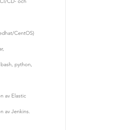
 
(Redhat/CentOS) 
on av Jenkins.