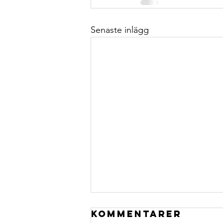
Senaste inlägg
Senior Data
Kommentarer
Scientist –