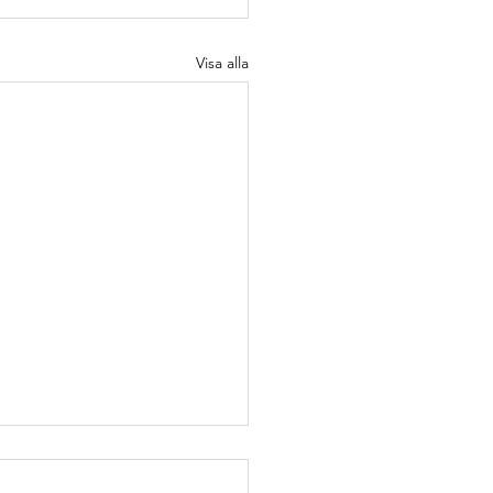
Visa alla
njör
vOps
gineer