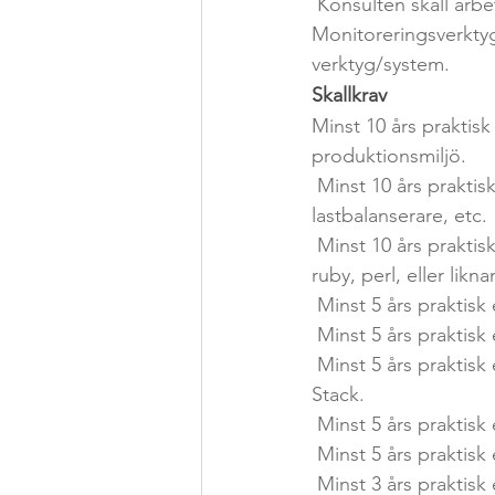
 Konsulten skall arbeta som Systemspecialist i ett team som ansvarar för våra CI/CD- och 
Monitoreringsverktyg
verktyg/system. 
Skallkrav
Minst 10 års praktis
produktionsmiljö.
 Minst 10 års praktisk erfarenhet av IT-infrastruktur såsom nätverk, brandväggar, 
lastbalanserare, etc.
 Minst 10 års praktisk erfarenhet av scriptprogrammering i linuxmiljöer såsom bash, python, 
ruby, perl, eller likn
 Minst 5 års praktis
 Minst 5 års praktisk
 Minst 5 års praktisk erfarenhet av installation, administration och konfiguration av Elastic 
Stack.
 Minst 5 års praktisk
 Minst 5 års prakti
 Minst 3 års praktis