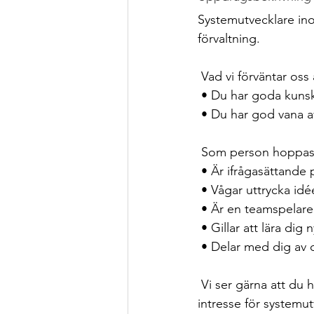
Systemutvecklare in
förvaltning.
 Vad vi förväntar oss
 • Du har goda kun
 • Du har god vana a
 Som person hoppas 
 • Är ifrågasättande 
 • Vågar uttrycka id
 • Är en teamspela
 • Gillar att lära di
 • Delar med dig av 
 Vi ser gärna att du har en akademisk bakgrund men det viktigaste är att du har driv och 
intresse för systemut