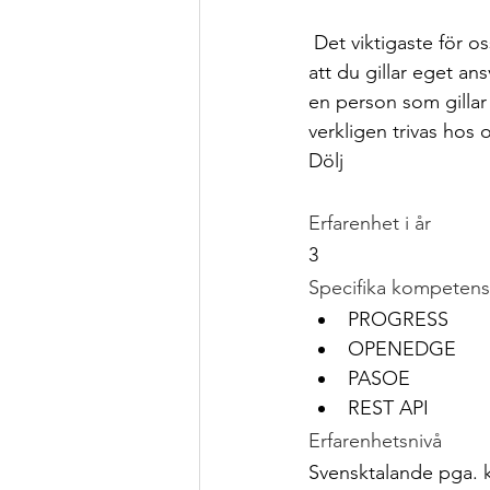
 Det viktigaste för oss är att du är nyfiken på nya lösningar och teknik! Vår förhoppning är 
att du gillar eget an
en person som gilla
verkligen trivas hos 
Dölj
Erfarenhet i år
3
Specifika kompetens
PROGRESS
OPENEDGE
PASOE
REST API
Erfarenhetsnivå
Svensktalande pga. 