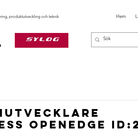
Hem
L
ering, produktutveckling och teknik
mutvecklare
ess OpenEdge ID: