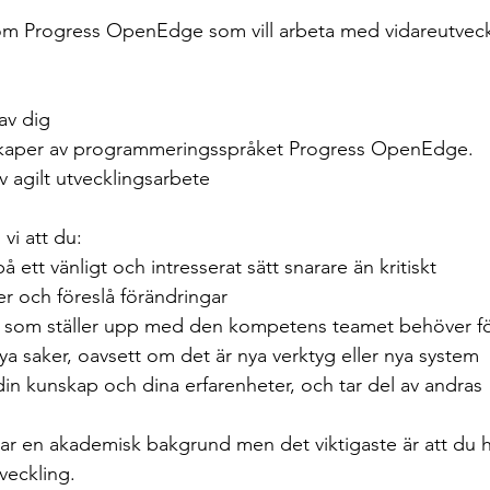
om Progress OpenEdge som vill arbeta med vidareutveck
 av dig
skaper av programmeringsspråket Progress OpenEdge.
v agilt utvecklingsarbete
vi att du:
på ett vänligt och intresserat sätt snarare än kritiskt
éer och föreslå förändringar
re som ställer upp med den kompetens teamet behöver f
g nya saker, oavsett om det är nya verktyg eller nya system
din kunskap och dina erfarenheter, och tar del av andras
veckling.