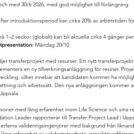
l och med 30/6 2026, med god möjlighet till förlängning
fter introduktionsperiod kan cirka 20% av arbetstiden fö
å 1–2 veckor (globalt) kan bli aktuella cirka 4 gånger per 
tpresentation:
 Måndag 20/10
er transferprojekt med resurser. Ett nytt transferprojekt h
plementera en ny tillverkningsanläggning för resiner. Proje
veckling, vilket innebär att kandidaten kommer ha möjlig
ttning och arbetssätt. Den nya anläggningen kommer att
Uppsala.
soner med lång erfarenhet inom Life Science och sina re
ation Leader rapporterar till Transfer Project Lead i Upp
erfarna valideringsingenjörer med bakgrund från liknand
r lång erfarenhet av valideringsarbete, projektöverföring