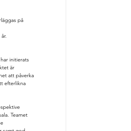
rläggas på 
år.
ar initierats 
ktet är 
het att påverka 
 efterlikna 
spektive 
sala. Teamet 
e 
ar samt god 