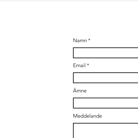
build
tooli
A OSS
Namn
.se
Email
Ämne
Meddelande