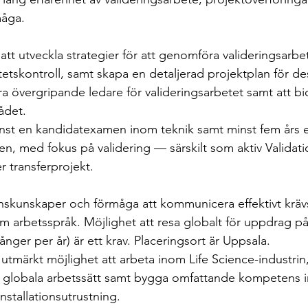
åga.
 utveckla strategier för att genomföra valideringsarbete 
etskontroll, samt skapa en detaljerad projektplan för dess
ara övergripande ledare för valideringsarbetet samt att 
ådet.
nst en kandidatexamen inom teknik samt minst fem års e
en, med fokus på validering — särskilt som aktiv Validat
er transferprojekt.
kunskaper och förmåga att kommunicera effektivt kräv
 arbetsspråk. Möjlighet att resa globalt för uppdrag på 
gånger per år) är ett krav. Placeringsort är Uppsala.
tmärkt möjlighet att arbeta inom Life Science-industrin,
 globala arbetssätt samt bygga omfattande kompetens i
installationsutrustning.