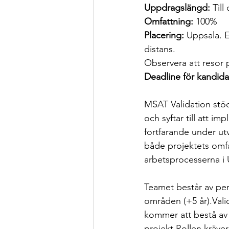
Uppdragslängd:
 Til
Omfattning:
 100%
Placering:
 Uppsala. E
distans. 
Observera att resor p
Deadline för kandida
MSAT Validation stödj
och syftar till att im
fortfarande under ut
både projektets omfa
arbetsprocesserna i 
Teamet består av per
områden (+5 år).Valid
kommer att bestå av 
projekt.Rollen kräve