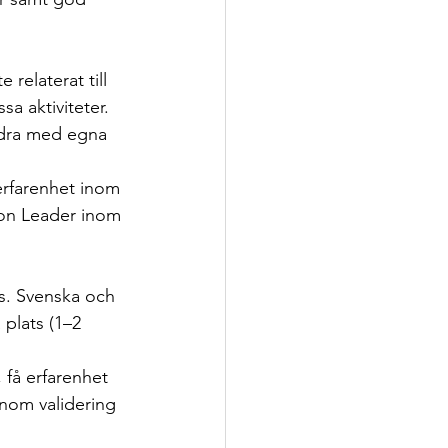
relaterat till 
a aktiviteter. 
bidra med egna 
rfarenhet inom 
ion Leader inom 
s. Svenska och 
plats (1–2 
 få erfarenhet 
nom validering 