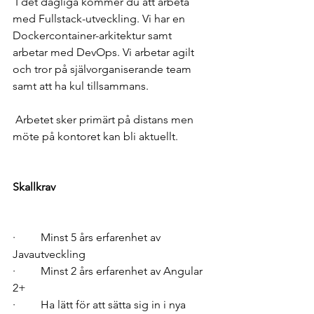
 I det dagliga kommer du att arbeta 
med Fullstack-utveckling. Vi har en 
Dockercontainer-arkitektur samt 
arbetar med DevOps. Vi arbetar agilt 
och tror på självorganiserande team 
samt att ha kul tillsammans.
 Arbetet sker primärt på distans men 
möte på kontoret kan bli aktuellt.
Skallkrav
·         Minst 5 års erfarenhet av 
Javautveckling 
·         Minst 2 års erfarenhet av Angular 
2+ 
·         Ha lätt för att sätta sig in i nya 