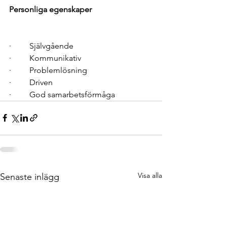
Personliga egenskaper
·         Självgående 
·         Kommunikativ 
·         Problemlösning 
·         Driven 
·         God samarbetsförmåga 
Visa alla
Senaste inlägg