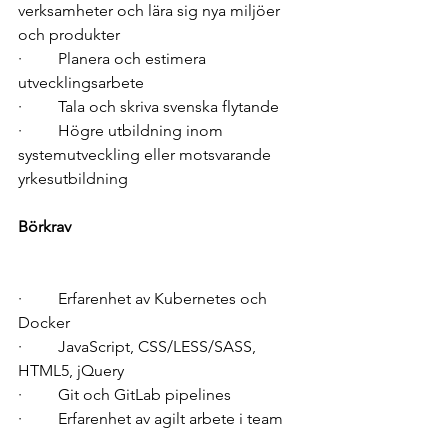
verksamheter och lära sig nya miljöer 
och produkter 
·         Planera och estimera 
utvecklingsarbete 
·         Tala och skriva svenska flytande 
·         Högre utbildning inom 
systemutveckling eller motsvarande 
yrkesutbildning 
Börkrav
·         Erfarenhet av Kubernetes och 
Docker 
·         JavaScript, CSS/LESS/SASS, 
HTML5, jQuery 
·         Git och GitLab pipelines 
·         Erfarenhet av agilt arbete i team 