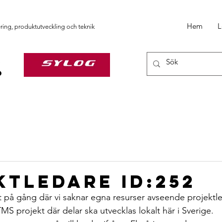
Hem
L
ering, produktutveckling och teknik
ktledare ID:252
kt på gång där vi saknar egna resurser avseende projektle
S projekt där delar ska utvecklas lokalt här i Sverige.