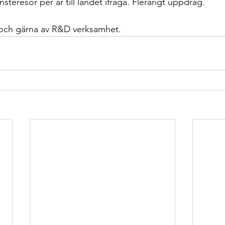
steresor per år till landet ifråga. Flerårigt uppdrag.
och gärna av R&D verksamhet.