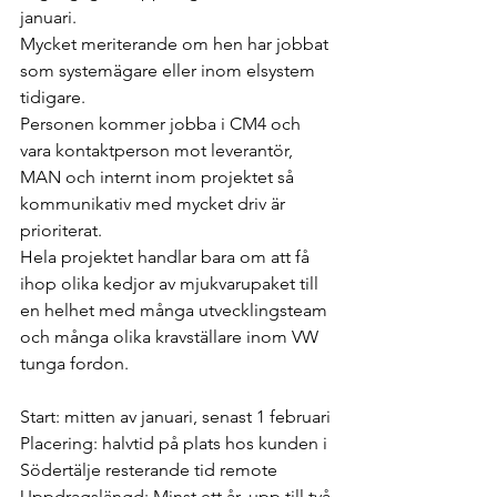
januari.
Mycket meriterande om hen har jobbat 
som systemägare eller inom elsystem 
tidigare.
Personen kommer jobba i CM4 och 
vara kontaktperson mot leverantör, 
MAN och internt inom projektet så 
kommunikativ med mycket driv är 
prioriterat.
Hela projektet handlar bara om att få 
ihop olika kedjor av mjukvarupaket till 
en helhet med många utvecklingsteam 
och många olika kravställare inom VW 
tunga fordon.
Start: mitten av januari, senast 1 februari
Placering: halvtid på plats hos kunden i 
Södertälje resterande tid remote
Uppdragslängd: Minst ett år, upp till två 